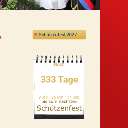
Schützenfest 2027
e
Noch
333 Tage
9 Std. : 25 Min. : 33 Sek.