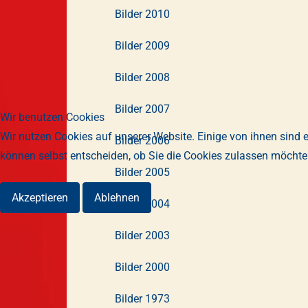
Bilder 2010
Bilder 2009
Bilder 2008
Bilder 2007
Wir benutzen Cookies
Wir nutzen Cookies auf unserer Website. Einige von ihnen sind e
Bilder 2006
können selbst entscheiden, ob Sie die Cookies zulassen möchten
Bilder 2005
Akzeptieren
Ablehnen
Bilder 2004
Bilder 2003
Bilder 2000
Bilder 1973